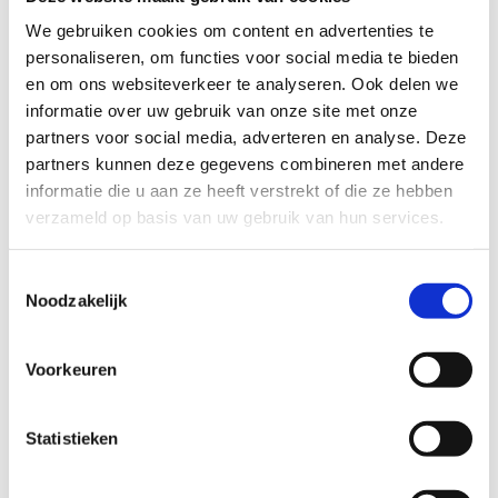
We gebruiken cookies om content en advertenties te
personaliseren, om functies voor social media te bieden
en om ons websiteverkeer te analyseren. Ook delen we
informatie over uw gebruik van onze site met onze
partners voor social media, adverteren en analyse. Deze
partners kunnen deze gegevens combineren met andere
informatie die u aan ze heeft verstrekt of die ze hebben
verzameld op basis van uw gebruik van hun services.
Toestemmingsselectie
Noodzakelijk
Autostoffering en motorzadel bekleden
Voorkeuren
Je auto staat nog strak in de lak. Krasjes zijn netjes
weggepoetst en deuken zijn nergens meer te bekennen. Je
Statistieken
auto is van buitenaf gezien door een ringetje te halen. Tot
je de portier opendoet en de auto instapt. Het auto-interieur