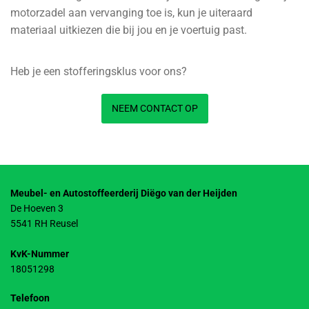
motorzadel aan vervanging toe is, kun je uiteraard
materiaal uitkiezen die bij jou en je voertuig past.
Heb je een stofferingsklus voor ons?
NEEM CONTACT OP
Meubel- en Autostoffeerderij Diëgo van der Heijden
De Hoeven 3
5541 RH Reusel
KvK-Nummer
18051298
Telefoon